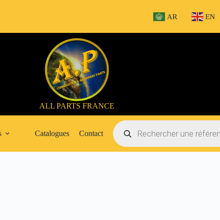
AR
EN
ALL PARTS FRANCE
Recherche
de
s
Catalogues
Contact
produits