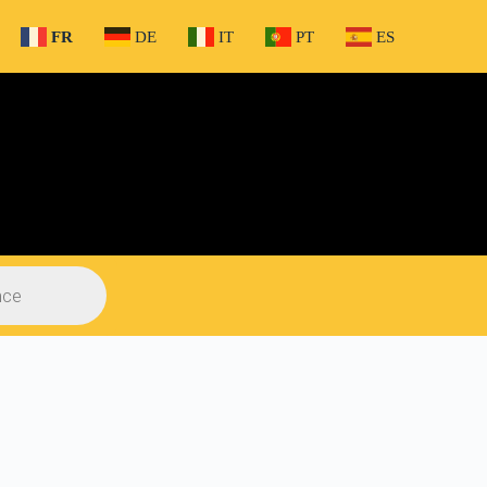
FR
DE
IT
PT
ES