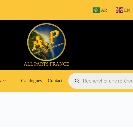
AR
EN
ALL PARTS FRANCE
Recherche
de
s
Catalogues
Contact
produits