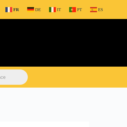
FR
DE
IT
PT
ES