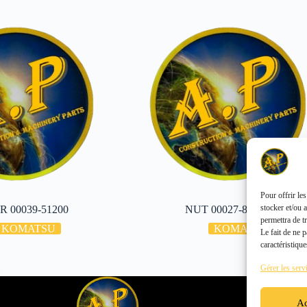
Pour offrir le
stocker et/ou 
 00039-51200
NUT 00027-86520
permettra de t
KOMATSU
KOMATSU
Le fait de ne 
caractéristique
Gérer les serv
Ac