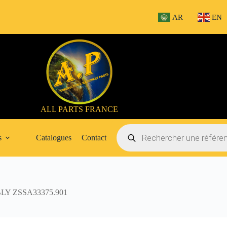
AR
EN
ALL PARTS FRANCE
Recherche
de
s
Catalogues
Contact
produits
LY ZSSA33375.901