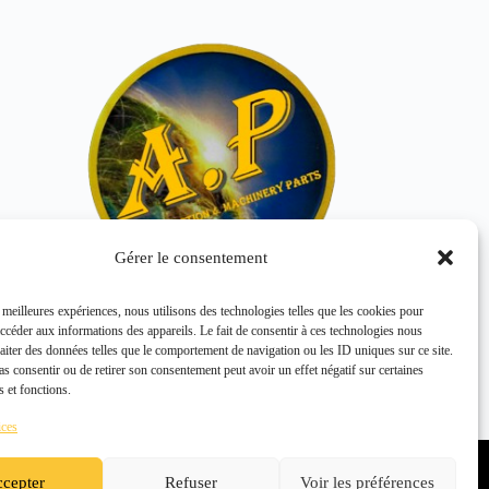
Gérer le consentement
s meilleures expériences, nous utilisons des technologies telles que les cookies pour
accéder aux informations des appareils. Le fait de consentir à ces technologies nous
SCREW 00037-62490
raiter des données telles que le comportement de navigation ou les ID uniques sur ce site.
KOMATSU
pas consentir ou de retirer son consentement peut avoir un effet négatif sur certaines
s et fonctions.
ices
Politique de confidentialité
Politique de cookies (UE)
cepter
Refuser
Voir les préférences
Conditions générales de vente