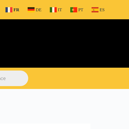
FR
DE
IT
PT
ES