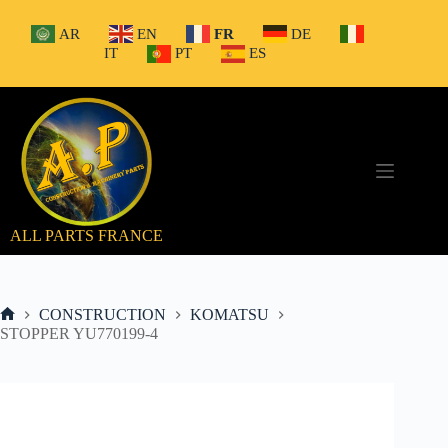
Passer
au
AR
EN
FR
DE
contenu
IT
PT
ES
ALL PARTS FRANCE
CONSTRUCTION
KOMATSU
Accueil
STOPPER YU770199-4