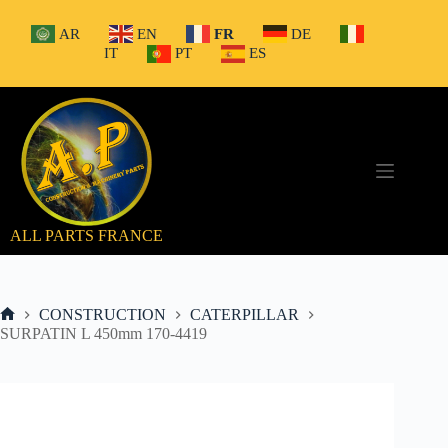
Passer
au
AR
EN
FR
DE
contenu
IT
PT
ES
ALL PARTS FRANCE
CONSTRUCTION
CATERPILLAR
Accueil
SURPATIN L 450mm 170-4419