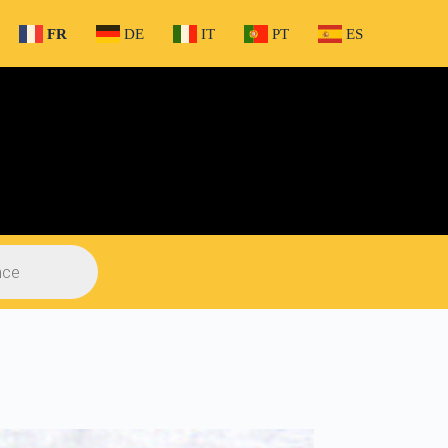
FR
DE
IT
PT
ES