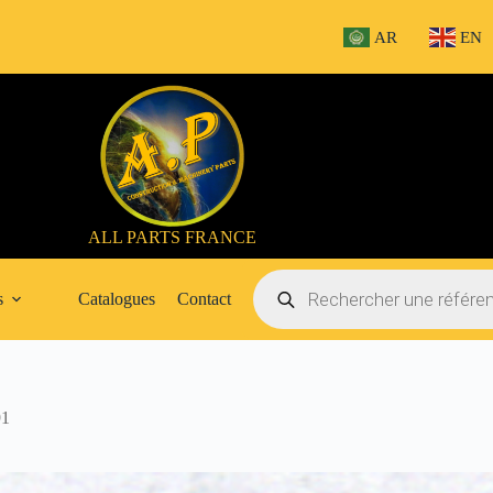
AR
EN
ALL PARTS FRANCE
Recherche
de
s
Catalogues
Contact
produits
1