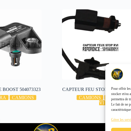
Pour offrir le
 BOOST 504073323
CAPTEUR FEU STOP 501048005
stocker et/ou 
RA
CAMIONS
CAMIONS
RENAULT
permettra de t
VI
Le fait de ne 
caractéristique
Gérer les serv