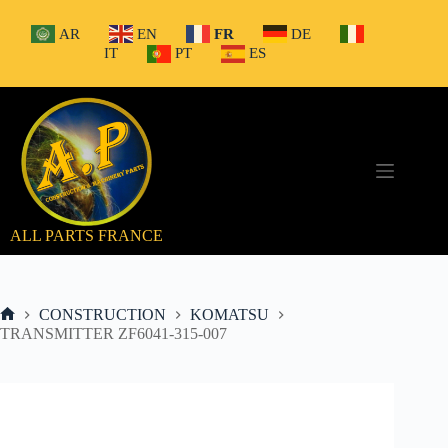
Passer
au
AR
EN
FR
DE
contenu
IT
PT
ES
ALL PARTS FRANCE
CONSTRUCTION
KOMATSU
Accueil
TRANSMITTER ZF6041-315-007