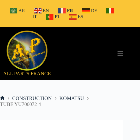
Passer
au
AR
EN
FR
DE
contenu
IT
PT
ES
ALL PARTS FRANCE
CONSTRUCTION
KOMATSU
Accueil
TUBE YU706072-4