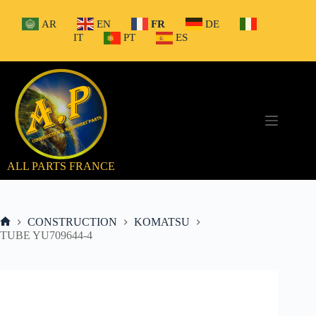
Passer
au
AR
EN
FR
DE
contenu
IT
PT
ES
ALL PARTS FRANCE
CONSTRUCTION
KOMATSU
Accueil
TUBE YU709644-4