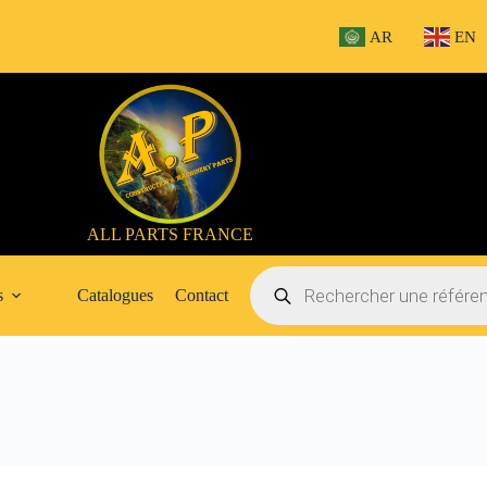
AR
EN
ALL PARTS FRANCE
Recherche
de
s
Catalogues
Contact
produits
G