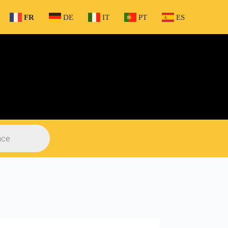
FR
DE
IT
PT
ES