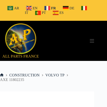
Passer
au
AR
EN
FR
DE
contenu
IT
PT
ES
ALL PARTS FRANCE
CONSTRUCTION
VOLVO TP
Accueil
AXE 11802235