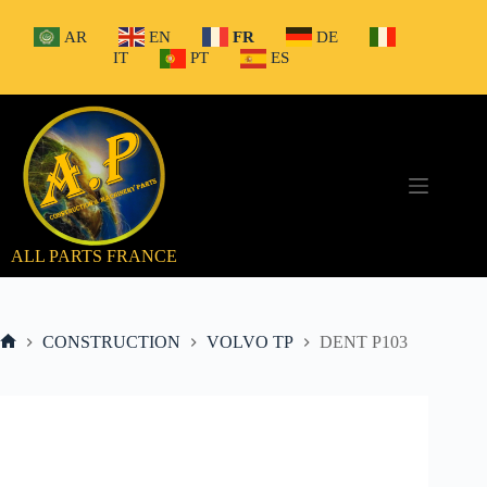
Passer
au
AR
EN
FR
DE
contenu
IT
PT
ES
ALL PARTS FRANCE
CONSTRUCTION
VOLVO TP
DENT P103
Accueil