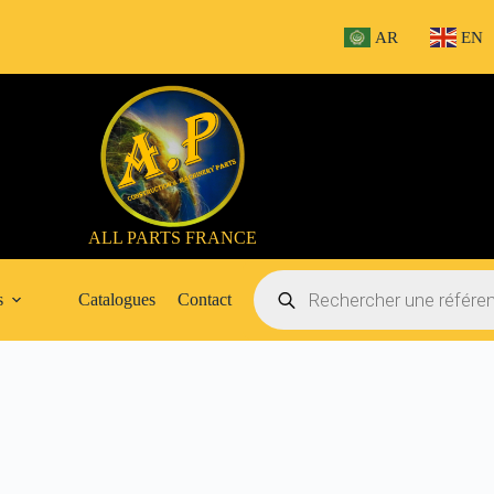
AR
EN
ALL PARTS FRANCE
Recherche
de
s
Catalogues
Contact
produits