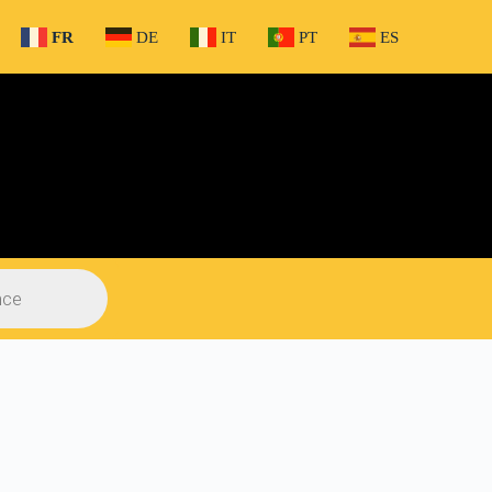
FR
DE
IT
PT
ES