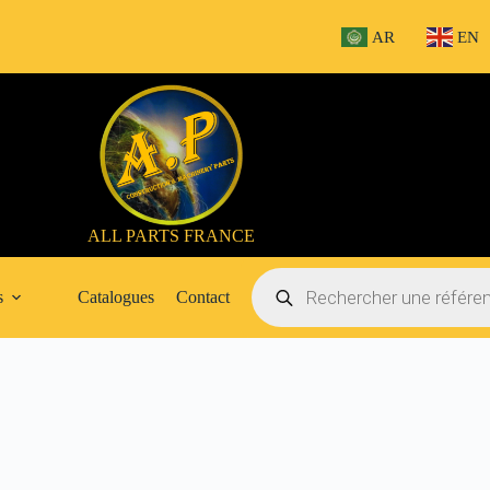
AR
EN
ALL PARTS FRANCE
Recherche
de
s
Catalogues
Contact
produits