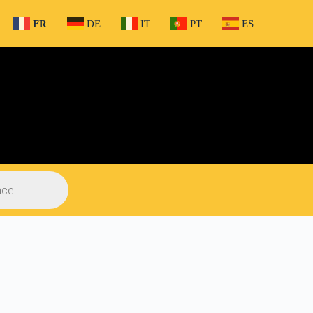
FR
DE
IT
PT
ES