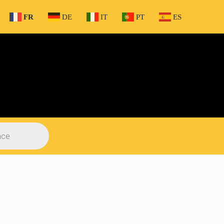
FR
DE
IT
PT
ES