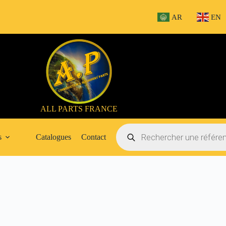
AR
EN
ALL PARTS FRANCE
Recherche
de
s
Catalogues
Contact
produits