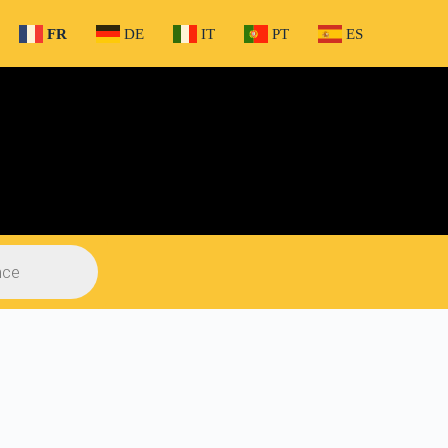
FR
DE
IT
PT
ES