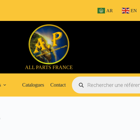
AR
EN
ALL PARTS FRANCE
Recherche
de
s
Catalogues
Contact
produits
0