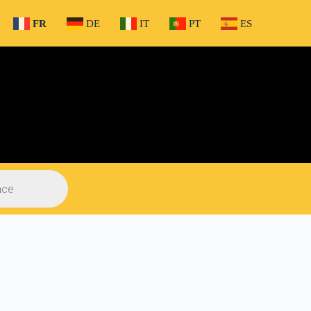
FR
DE
IT
PT
ES