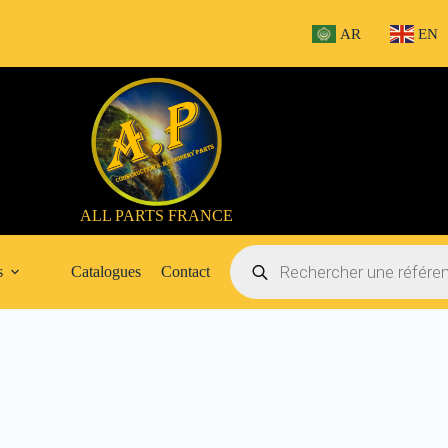
AR
EN
ALL PARTS FRANCE
Recherche
de
s
Catalogues
Contact
produits