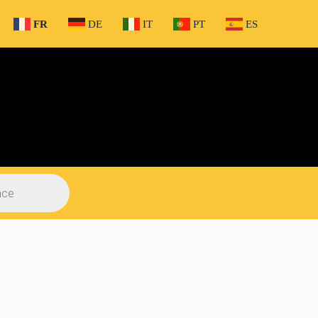
FR
DE
IT
PT
ES