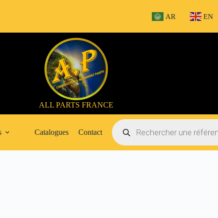
AR
EN
ALL PARTS FRANCE
Recherche
de
s
Catalogues
Contact
produits