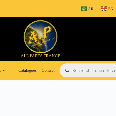
AR
EN
ALL PARTS FRANCE
Recherche
de
s
Catalogues
Contact
produits