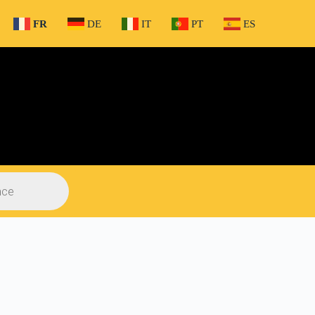
FR
DE
IT
PT
ES