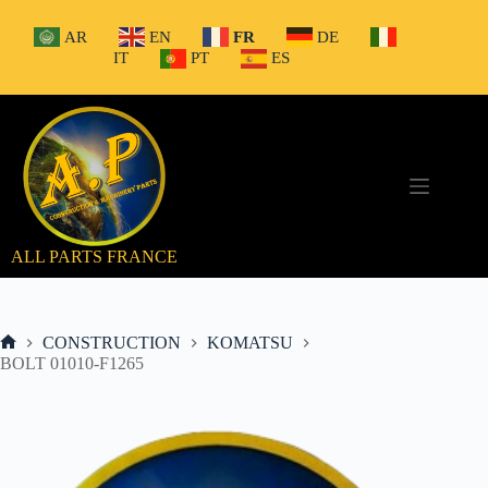
Passer
au
AR
EN
FR
DE
contenu
IT
PT
ES
ALL PARTS FRANCE
CONSTRUCTION
KOMATSU
Accueil
BOLT 01010-F1265