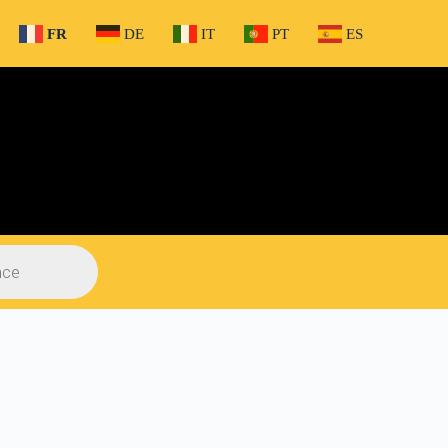
FR
DE
IT
PT
ES