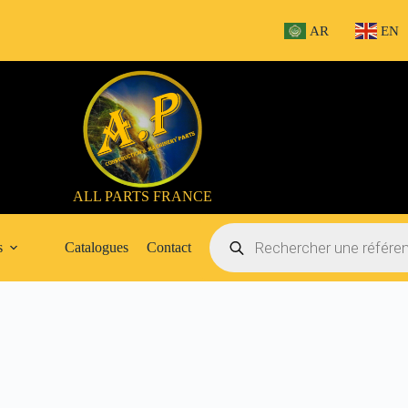
AR
EN
ALL PARTS FRANCE
Recherche
de
s
Catalogues
Contact
produits