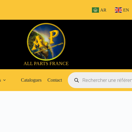
AR
EN
ALL PARTS FRANCE
Recherche
de
s
Catalogues
Contact
produits