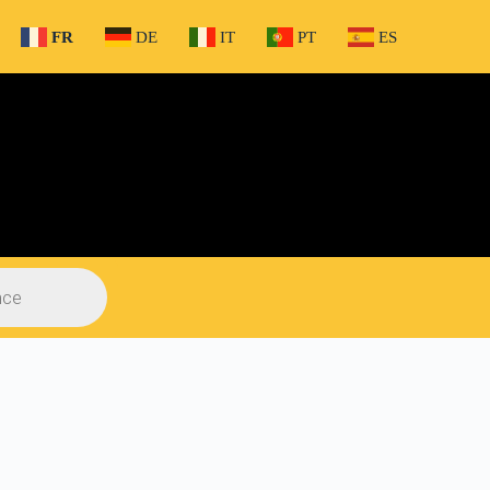
FR
DE
IT
PT
ES