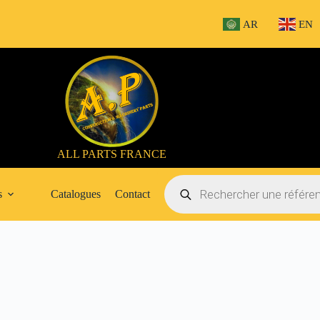
AR
EN
ALL PARTS FRANCE
Recherche
de
s
Catalogues
Contact
produits