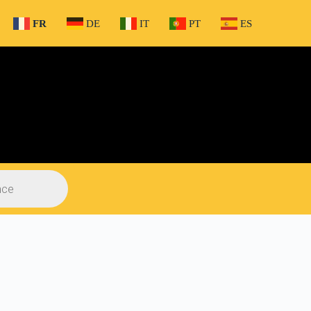
FR
DE
IT
PT
ES