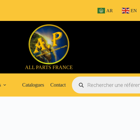
AR
EN
ALL PARTS FRANCE
Recherche
de
s
Catalogues
Contact
produits