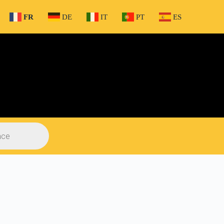
FR
DE
IT
PT
ES