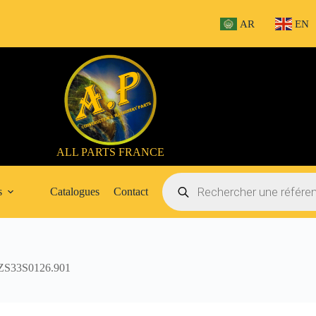
AR
EN
ALL PARTS FRANCE
Recherche
de
s
Catalogues
Contact
produits
S33S0126.901