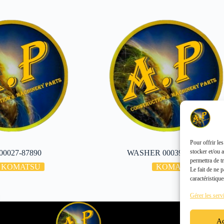
Pour offrir le
stocker et/ou 
00027-87890
WASHER 00039-51000
permettra de t
KOMATSU
KOMATSU
Le fait de ne 
caractéristique
Gérer les serv
Ac