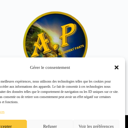
Gérer le consentement
s meilleures expériences, nous utilisons des technologies telles que les cookies pour
accéder aux informations des appareils. Le fait de consentir à ces technologies nous
SPRING WASHER 00039-61500
raiter des données telles que le comportement de navigation ou les ID uniques sur ce site.
KOMATSU
pas consentir ou de retirer son consentement peut avoir un effet négatif sur certaines
s et fonctions.
ices
Politique de confidentialité
Politique de cookies (UE)
cepter
Refuser
Voir les préférences
Conditions générales de vente