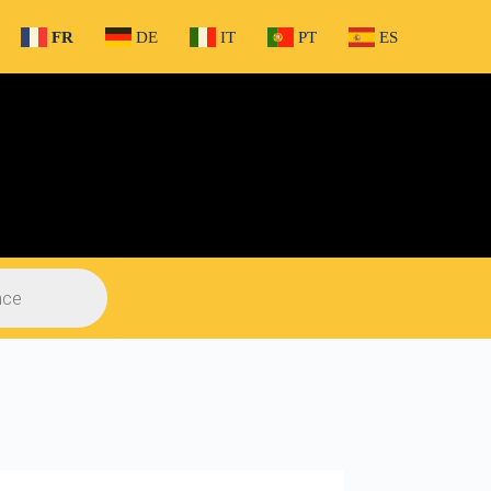
FR
DE
IT
PT
ES