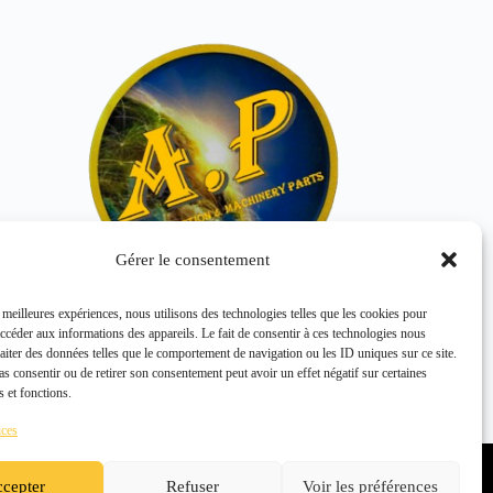
Gérer le consentement
s meilleures expériences, nous utilisons des technologies telles que les cookies pour
accéder aux informations des appareils. Le fait de consentir à ces technologies nous
NUT 00027-86550
raiter des données telles que le comportement de navigation ou les ID uniques sur ce site.
KOMATSU
pas consentir ou de retirer son consentement peut avoir un effet négatif sur certaines
s et fonctions.
ices
Politique de confidentialité
Politique de cookies (UE)
cepter
Refuser
Voir les préférences
Conditions générales de vente