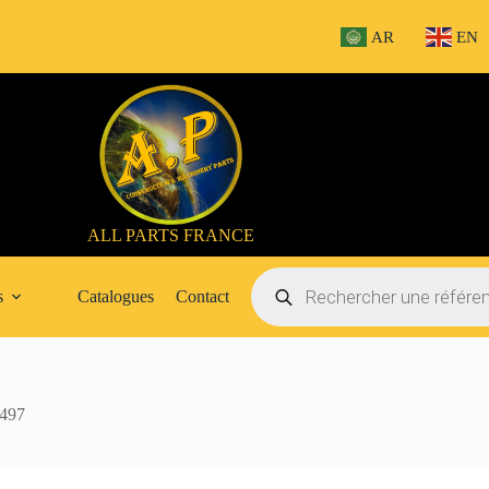
AR
EN
ALL PARTS FRANCE
Recherche
de
s
Catalogues
Contact
produits
497