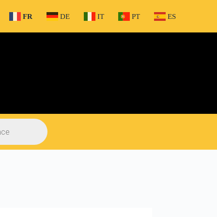
FR
DE
IT
PT
ES