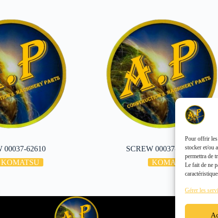
Pour offrir le
stocker et/ou 
 00037-62610
SCREW 00037-62490
permettra de t
KOMATSU
KOMATSU
Le fait de ne 
caractéristique
Gérer les serv
Ac