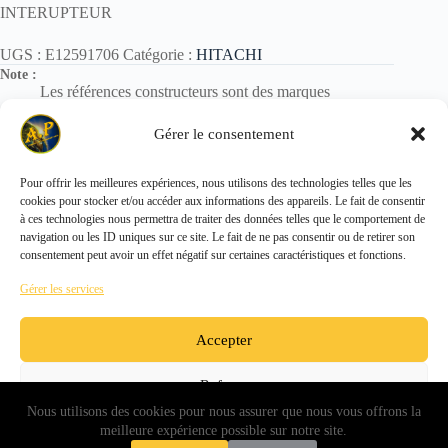
INTERUPTEUR
UGS :
E12591706
Catégorie :
HITACHI
Note :
Les références constructeurs sont des marques
déposées.
Elles sont utilisées uniquement pour identification des
Gérer le consentement
pièces.
Pour offrir les meilleures expériences, nous utilisons des technologies telles que les
cookies pour stocker et/ou accéder aux informations des appareils. Le fait de consentir
Copyright © 2026 - ALL PARTS FRANCE SAS
à ces technologies nous permettra de traiter des données telles que le comportement de
navigation ou les ID uniques sur ce site. Le fait de ne pas consentir ou de retirer son
consentement peut avoir un effet négatif sur certaines caractéristiques et fonctions.
Gérer les services
Accepter
Refuser
Nous utilisons des cookies pour nous assurer que nous vous offrons la
Voir les préférences
meilleure expérience possible sur notre site.