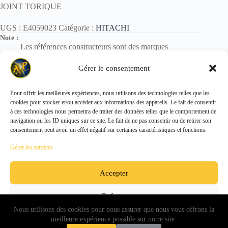
JOINT TORIQUE
UGS :
E4059023
Catégorie :
HITACHI
Note :
Les références constructeurs sont des marques
déposées.
Elles sont utilisées uniquement pour identification des
Gérer le consentement
pièces.
Pour offrir les meilleures expériences, nous utilisons des technologies telles que les
cookies pour stocker et/ou accéder aux informations des appareils. Le fait de consentir
Copyright © 2026 - ALL PARTS FRANCE SAS
à ces technologies nous permettra de traiter des données telles que le comportement de
navigation ou les ID uniques sur ce site. Le fait de ne pas consentir ou de retirer son
consentement peut avoir un effet négatif sur certaines caractéristiques et fonctions.
Gérer les services
Accepter
Refuser
Nous utilisons des cookies pour nous assurer que nous vous offrons la
Voir les préférences
meilleure expérience possible sur notre site.