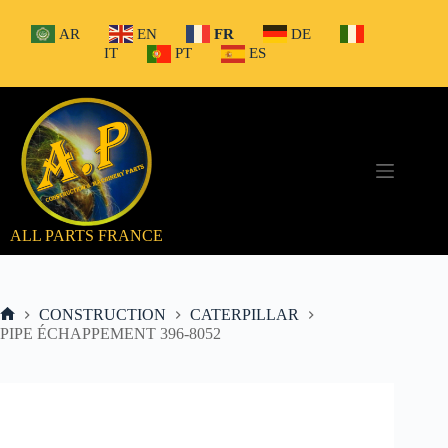
Passer
au
AR
EN
FR
DE
contenu
IT
PT
ES
ALL PARTS FRANCE
CONSTRUCTION
CATERPILLAR
Accueil
PIPE ÉCHAPPEMENT 396-8052