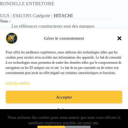
RONDELLE ENTRETOISE
UGS :
E9413391
Catégorie :
HITACHI
Note :
Les références constructeurs sont des marques
déposées.
Elles sont utilisées uniquement pour identification des
Gérer le consentement
pièces.
Pour offrir les meilleures expériences, nous utilisons des technologies telles que les
cookies pour stocker et/ou accéder aux informations des appareils. Le fait de consentir
Copyright © 2026 - ALL PARTS FRANCE SAS
à ces technologies nous permettra de traiter des données telles que le comportement de
navigation ou les ID uniques sur ce site. Le fait de ne pas consentir ou de retirer son
consentement peut avoir un effet négatif sur certaines caractéristiques et fonctions.
Gérer les services
Accepter
Refuser
Nous utilisons des cookies pour nous assurer que nous vous offrons la
Voir les préférences
meilleure expérience possible sur notre site.