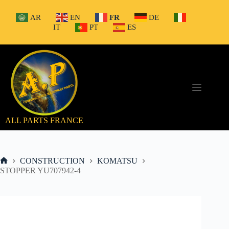
Passer
au
AR
EN
FR
DE
contenu
IT
PT
ES
ALL PARTS FRANCE
CONSTRUCTION
KOMATSU
Accueil
STOPPER YU707942-4