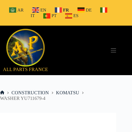
Passer
au
AR
EN
FR
DE
contenu
IT
PT
ES
ALL PARTS FRANCE
CONSTRUCTION
KOMATSU
Accueil
WASHER YU711679-4