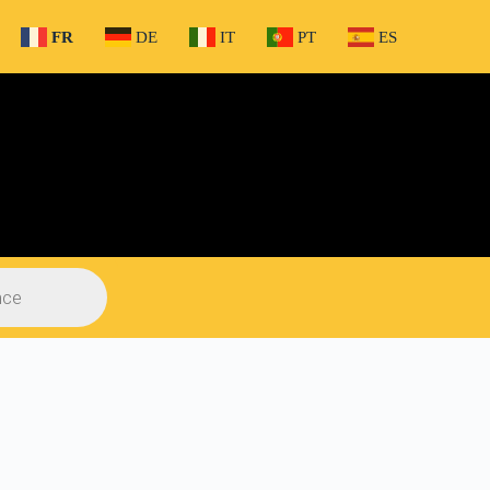
FR
DE
IT
PT
ES