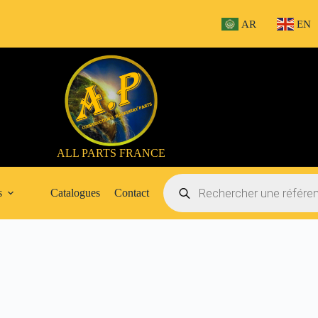
AR
EN
ALL PARTS FRANCE
Recherche
de
s
Catalogues
Contact
produits