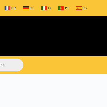
FR
DE
IT
PT
ES