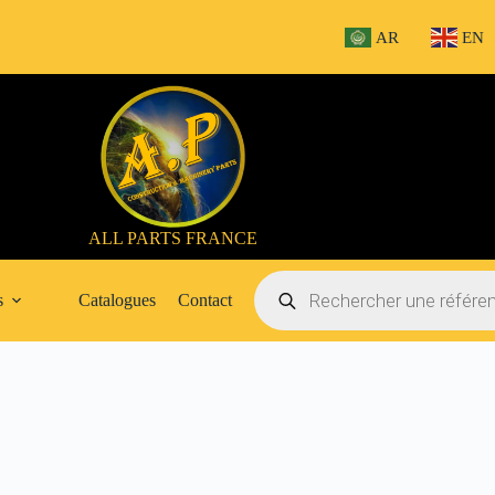
AR
EN
ALL PARTS FRANCE
Recherche
de
s
Catalogues
Contact
produits