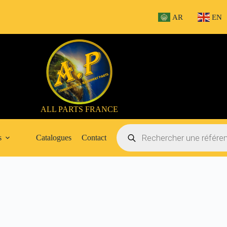
AR
EN
ALL PARTS FRANCE
Recherche
de
s
Catalogues
Contact
produits