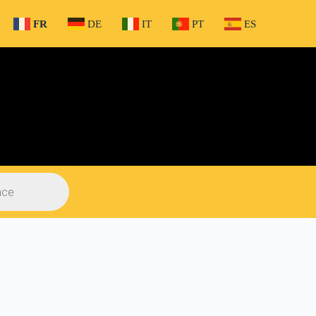
FR
DE
IT
PT
ES