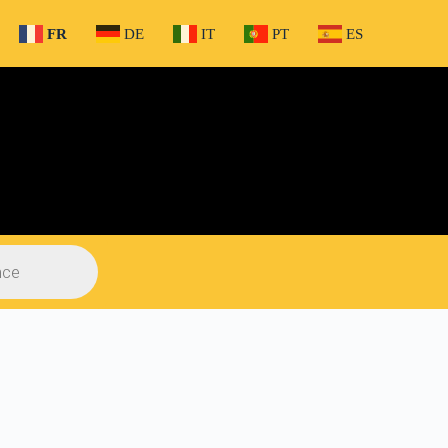
FR
DE
IT
PT
ES