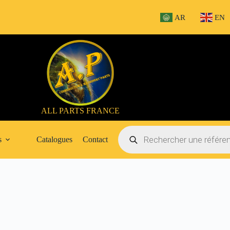
AR
EN
ALL PARTS FRANCE
Recherche
de
s
Catalogues
Contact
produits