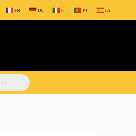
FR
DE
IT
PT
ES