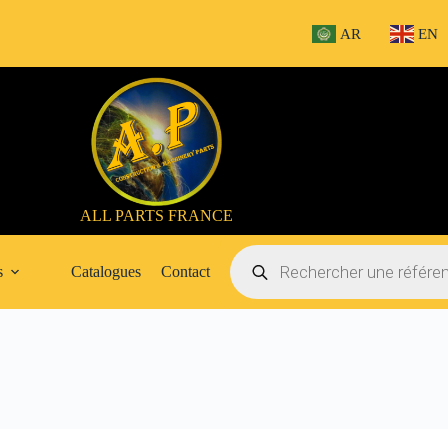
AR
EN
ALL PARTS FRANCE
Recherche
de
s
Catalogues
Contact
produits