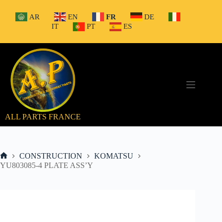
Passer
au
AR
EN
FR
DE
contenu
IT
PT
ES
ALL PARTS FRANCE
CONSTRUCTION
KOMATSU
Accueil
YU803085-4 PLATE ASS’Y