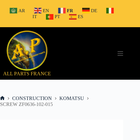
Passer
au
AR
EN
FR
DE
contenu
IT
PT
ES
ALL PARTS FRANCE
CONSTRUCTION
KOMATSU
Accueil
SCREW ZF0636-102-015